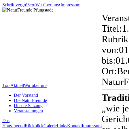
Schrift vergrößern
Wir über uns
•
Impressum
Verans
Titel:
1
Rubrik
von:
01
bis:
01.
Ort:
Ber
NaturF
Top Aktuell
Wir über uns
Tradit
Der Vorstand
Die NaturFreunde
Unsere Satzung
„wie je
Veranstaltungen
Gerich
Das
Haus
Jugend
Rückblick
Galerie
Links
Kontakt
Impressum