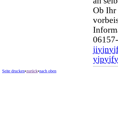
an sel
Ob Ihr
vorbeis
Inform
06157
j
i
y
j
n
y
j
y
j
p
y
j
f
Seite drucken
•
zurück
•
nach oben