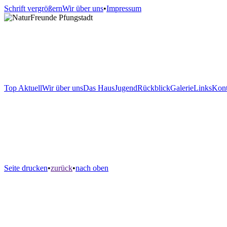
Schrift vergrößern
Wir über uns
•
Impressum
Top Aktuell
Wir über uns
Das Haus
Jugend
Rückblick
Galerie
Links
Kont
Seite drucken
•
zurück
•
nach oben